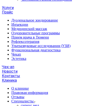
Услуги
Прайс
Дуоденальное зондирование
Инъекции
Медицинский массаж
Оздоровительные программы
Прием врача в Тюмени
Рефлексотерапия
Ультразвуковые исследования (УЗИ)
Функциональная диагностика
Чекап
Эстетика
Чек-ап
Новости
Контакты
Клиника
О клинике
Правовая информация
Отзывы
Специалисты
сириус.мед