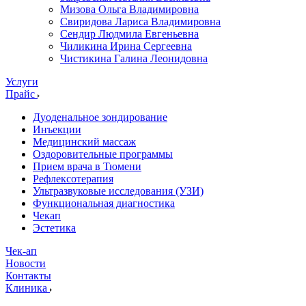
Мизова Ольга Владимировна
Свиридова Лариса Владимировна
Сендир Людмила Евгеньевна
Чиликина Ирина Сергеевна
Чистикина Галина Леонидовна
Услуги
Прайс
Дуоденальное зондирование
Инъекции
Медицинский массаж
Оздоровительные программы
Прием врача в Тюмени
Рефлексотерапия
Ультразвуковые исследования (УЗИ)
Функциональная диагностика
Чекап
Эстетика
Чек-ап
Новости
Контакты
Клиника