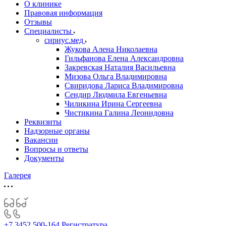
О клинике
Правовая информация
Отзывы
Специалисты
сириус.мед
Жукова Алена Николаевна
Гильфанова Елена Александровна
Закревская Наталия Васильевна
Мизова Ольга Владимировна
Свиридова Лариса Владимировна
Сендир Людмила Евгеньевна
Чиликина Ирина Сергеевна
Чистикина Галина Леонидовна
Реквизиты
Надзорные органы
Вакансии
Вопросы и ответы
Документы
Галерея
+7 3452 500-164
Регистратура