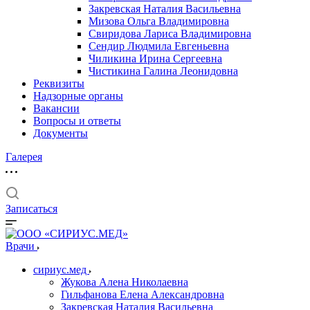
Закревская Наталия Васильевна
Мизова Ольга Владимировна
Свиридова Лариса Владимировна
Сендир Людмила Евгеньевна
Чиликина Ирина Сергеевна
Чистикина Галина Леонидовна
Реквизиты
Надзорные органы
Вакансии
Вопросы и ответы
Документы
Галерея
Записаться
Врачи
сириус.мед
Жукова Алена Николаевна
Гильфанова Елена Александровна
Закревская Наталия Васильевна