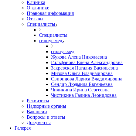
Клиника
О клинике
Правовая информация
Отзывы
Специалисты
Специалисты
сириус.мед
сириус.мед
Жукова Алена Николаевна
Гильфанова Елена Александровна
Закревская Наталия Васильевна
Мизова Ольга Владимировна
Свиридова Лариса Владимировна
Сендир Людмила Евгеньевна
Чиликина Ирина Сергеевна
Чистикина Галина Леонидовна
Реквизиты
Надзорные органы
Вакансии
Вопросы и ответы
Документы
Галерея