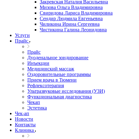
Закревская Наталия Васильевна
Мизова Ольга Владимировна
Свиридова Лариса Владимировна
Сендир Людмила Евгеньевна
Чиликина Ирина Сергеевна
Чистикина Галина Леонидовна
Услуги
Прайс
Прайс
Дуоденальное зондирование
Инъекции
Медицинский массаж
Оздоровительные программы
Прием врача в Тюмени
Рефлексотерапия
Ультразвуковые исследования (УЗИ)
Функциональная диагностика
Чекап
Эстетика
Чек-ап
Новости
Контакты
Клиника