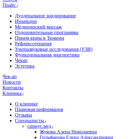
Прайс
Дуоденальное зондирование
Инъекции
Медицинский массаж
Оздоровительные программы
Прием врача в Тюмени
Рефлексотерапия
Ультразвуковые исследования (УЗИ)
Функциональная диагностика
Чекап
Эстетика
Чек-ап
Новости
Контакты
Клиника
О клинике
Правовая информация
Отзывы
Специалисты
сириус.мед
Жукова Алена Николаевна
Гильфанова Елена Александровна