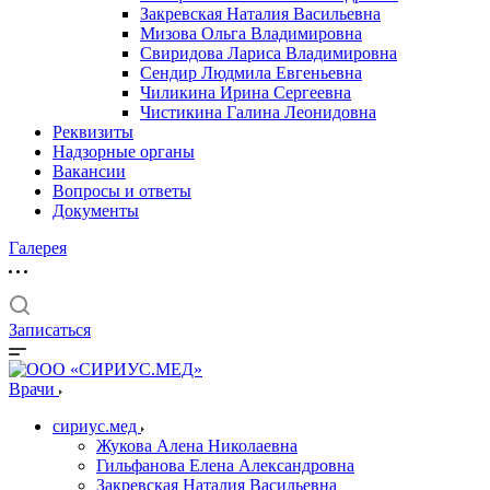
Закревская Наталия Васильевна
Мизова Ольга Владимировна
Свиридова Лариса Владимировна
Сендир Людмила Евгеньевна
Чиликина Ирина Сергеевна
Чистикина Галина Леонидовна
Реквизиты
Надзорные органы
Вакансии
Вопросы и ответы
Документы
Галерея
Записаться
Врачи
сириус.мед
Жукова Алена Николаевна
Гильфанова Елена Александровна
Закревская Наталия Васильевна