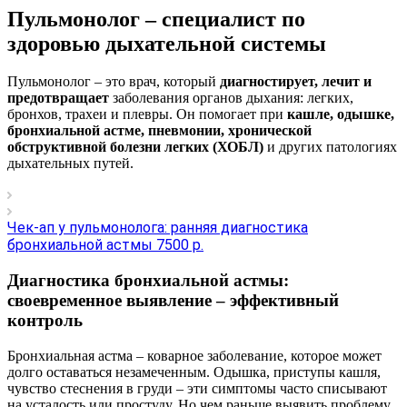
Пульмонолог – специалист по
здоровью дыхательной системы
Пульмонолог – это врач, который
диагностирует, лечит и
предотвращает
заболевания органов дыхания: легких,
бронхов, трахеи и плевры. Он помогает при
кашле, одышке,
бронхиальной астме, пневмонии, хронической
обструктивной болезни легких (ХОБЛ)
и других патологиях
дыхательных путей.
Чек-ап у пульмонолога: ранняя диагностика
бронхиальной астмы 7500 р.
Диагностика бронхиальной астмы:
своевременное выявление – эффективный
контроль
Бронхиальная астма – коварное заболевание, которое может
долго оставаться незамеченным. Одышка, приступы кашля,
чувство стеснения в груди – эти симптомы часто списывают
на усталость или простуду. Но чем раньше выявить проблему,