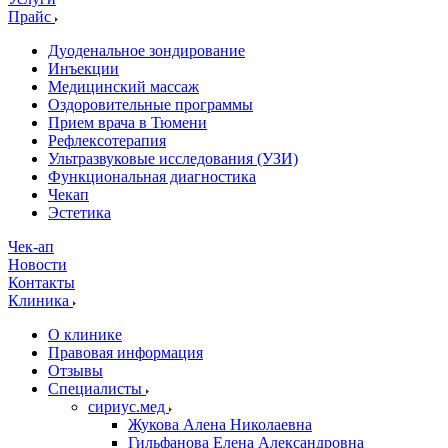
Прайс
Дуоденальное зондирование
Инъекции
Медицинский массаж
Оздоровительные программы
Прием врача в Тюмени
Рефлексотерапия
Ультразвуковые исследования (УЗИ)
Функциональная диагностика
Чекап
Эстетика
Чек-ап
Новости
Контакты
Клиника
О клинике
Правовая информация
Отзывы
Специалисты
сириус.мед
Жукова Алена Николаевна
Гильфанова Елена Александровна