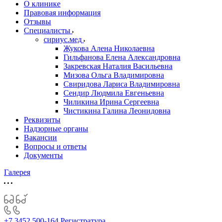
О клинике
Правовая информация
Отзывы
Специалисты
сириус.мед
Жукова Алена Николаевна
Гильфанова Елена Александровна
Закревская Наталия Васильевна
Мизова Ольга Владимировна
Свиридова Лариса Владимировна
Сендир Людмила Евгеньевна
Чиликина Ирина Сергеевна
Чистикина Галина Леонидовна
Реквизиты
Надзорные органы
Вакансии
Вопросы и ответы
Документы
Галерея
+7 3452 500-164
Регистратура