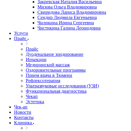
Закревская Наталия Васильевна
Мизова Ольга Владимировна
Свиридова Лариса Владимировна
Сендир Людмила Евгеньевна
Чиликина Ирина Сергеевна
Чистикина Галина Леонидовна
Услуги
Прайс
Прайс
Дуоденальное зондирование
Инъекции
Медицинский массаж
Оздоровительные программы
Прием врача в Тюмени
Рефлексотерапия
Ультразвуковые исследования (УЗИ)
Функциональная диагностика
Чекап
Эстетика
Чек-ап
Новости
Контакты
Клиника