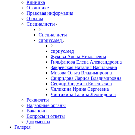
Клиника
О клинике
Правовая информация
Отзывы
Специалисты
Специалисты
сириус.мед
сириус.мед
Жукова Алена Николаевна
Гильфанова Елена Александровна
Закревская Наталия Васильевна
Мизова Ольга Владимировна
Свиридова Лариса Владимировна
Сендир Людмила Евгеньевна
Чиликина Ирина Сергеевна
Чистикина Галина Леонидовна
Реквизиты
Надзорные органы
Вакансии
Вопросы и ответы
Документы
Галерея