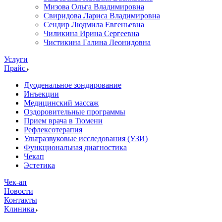
Мизова Ольга Владимировна
Свиридова Лариса Владимировна
Сендир Людмила Евгеньевна
Чиликина Ирина Сергеевна
Чистикина Галина Леонидовна
Услуги
Прайс
Дуоденальное зондирование
Инъекции
Медицинский массаж
Оздоровительные программы
Прием врача в Тюмени
Рефлексотерапия
Ультразвуковые исследования (УЗИ)
Функциональная диагностика
Чекап
Эстетика
Чек-ап
Новости
Контакты
Клиника