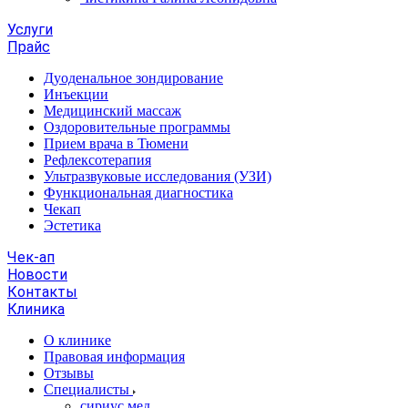
Услуги
Прайс
Дуоденальное зондирование
Инъекции
Медицинский массаж
Оздоровительные программы
Прием врача в Тюмени
Рефлексотерапия
Ультразвуковые исследования (УЗИ)
Функциональная диагностика
Чекап
Эстетика
Чек-ап
Новости
Контакты
Клиника
О клинике
Правовая информация
Отзывы
Специалисты
сириус.мед