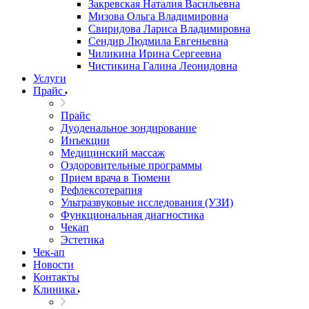
Закревская Наталия Васильевна
Мизова Ольга Владимировна
Свиридова Лариса Владимировна
Сендир Людмила Евгеньевна
Чиликина Ирина Сергеевна
Чистикина Галина Леонидовна
Услуги
Прайс
Прайс
Дуоденальное зондирование
Инъекции
Медицинский массаж
Оздоровительные программы
Прием врача в Тюмени
Рефлексотерапия
Ультразвуковые исследования (УЗИ)
Функциональная диагностика
Чекап
Эстетика
Чек-ап
Новости
Контакты
Клиника