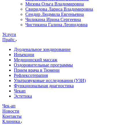
Мизова Ольга Владимировна
Свиридова Лариса Владимировна
Сендир Людмила Евгеньевна
Чиликина Ирина Сергеевна
Чистикина Галина Леонидовна
Услуги
Прайс
Дуоденальное зондирование
Инъекции
Медицинский массаж
Оздоровительные программы
Прием врача в Тюмени
Рефлексотерапия
Ультразвуковые исследования (УЗИ)
Функциональная диагностика
Чекап
Эстетика
Чек-ап
Новости
Контакты
Клиника