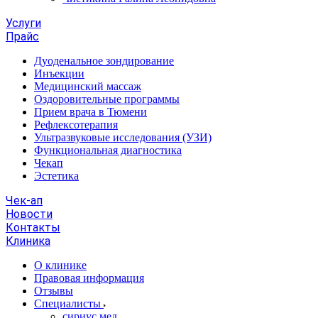
Услуги
Прайс
Дуоденальное зондирование
Инъекции
Медицинский массаж
Оздоровительные программы
Прием врача в Тюмени
Рефлексотерапия
Ультразвуковые исследования (УЗИ)
Функциональная диагностика
Чекап
Эстетика
Чек-ап
Новости
Контакты
Клиника
О клинике
Правовая информация
Отзывы
Специалисты
сириус.мед