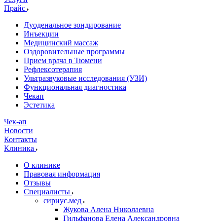
Прайс
Дуоденальное зондирование
Инъекции
Медицинский массаж
Оздоровительные программы
Прием врача в Тюмени
Рефлексотерапия
Ультразвуковые исследования (УЗИ)
Функциональная диагностика
Чекап
Эстетика
Чек-ап
Новости
Контакты
Клиника
О клинике
Правовая информация
Отзывы
Специалисты
сириус.мед
Жукова Алена Николаевна
Гильфанова Елена Александровна