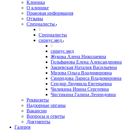
Клиника
О клинике
Правовая информация
Отзывы
Специалисты
Специалисты
сириус.мед
сириус.мед
Жукова Алена Николаевна
Гильфанова Елена Александровна
Закревская Наталия Васильевна
Мизова Ольга Владимировна
Свиридова Лариса Владимировна
Сендир Людмила Евгеньевна
Чиликина Ирина Сергеевна
Чистикина Галина Леонидовна
Реквизиты
Надзорные органы
Вакансии
Вопросы и ответы
Документы
Галерея