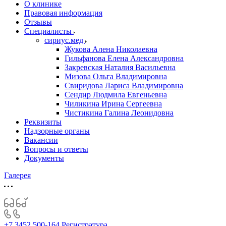
О клинике
Правовая информация
Отзывы
Специалисты
сириус.мед
Жукова Алена Николаевна
Гильфанова Елена Александровна
Закревская Наталия Васильевна
Мизова Ольга Владимировна
Свиридова Лариса Владимировна
Сендир Людмила Евгеньевна
Чиликина Ирина Сергеевна
Чистикина Галина Леонидовна
Реквизиты
Надзорные органы
Вакансии
Вопросы и ответы
Документы
Галерея
+7 3452 500-164
Регистратура