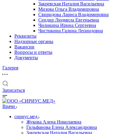
Закревская Наталия Васильевна
Мизова Ольга Владимировна
Свиридова Лариса Владимировна
Сендир Людмила Евгеньевна
Чиликина Ирина Сергеевна
Чистикина Галина Леонидовна
Реквизиты
Надзорные органы
Вакансии
Вопросы и ответы
Документы
Галерея
Записаться
Врачи
сириус.мед
Жукова Алена Николаевна
Гильфанова Елена Александровна
Закревская Наталия Васильевна