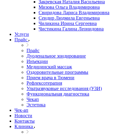
Закревская Наталия Васильевна
Мизова Ольга Владимировна
Свиридова Лариса Владимировна
Сендир Людмила Евгеньевна
Чиликина Ирина Сергеевна
Чистикина Галина Леонидовна
Услуги
Прайс
Прайс
Дуоденальное зондирование
Инъекции
Медицинский массаж
Оздоровительные программы
Прием врача в Тюмени
Рефлексотерапия
Ультразвуковые исследования (УЗИ)
Функциональная диагностика
Чекап
Эстетика
Чек-ап
Новости
Контакты
Клиника