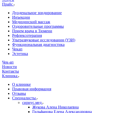
Прайс
Дуоденальное зондирование
Инъекции
Медицинский массаж
Оздоровительные программы
Прием врача в Тюмени
Рефлексотерапия
Ультразвуковые исследования (УЗИ)
Функциональная диагностика
Чекап
Эстетика
Чек-ап
Новости
Контакты
Клиника
О клинике
Правовая информация
Отзывы
Специалисты
сириус.мед
Жукова Алена Николаевна
Гильфанова Елена Александровна