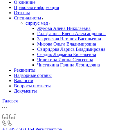
О клинике
Правовая информация
Отзывы
Специалисты
сириус.мед
Жукова Алена Николаевна
Гильфанова Елена Александровна
Закревская Наталия Васильевна
Мизова Ольга Владимировна
Свиридова Лариса Владимировна
Сендир Людмила Евгеньевна
Чиликина Ирина Сергеевна
Чистикина Галина Леонидовна
Реквизиты
Надзорные органы
Вакансии
Вопросы и ответы
Документы
Галерея
+7 3452 500-164
Регистратура