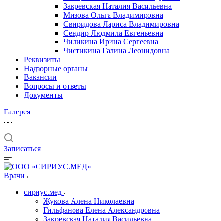
Закревская Наталия Васильевна
Мизова Ольга Владимировна
Свиридова Лариса Владимировна
Сендир Людмила Евгеньевна
Чиликина Ирина Сергеевна
Чистикина Галина Леонидовна
Реквизиты
Надзорные органы
Вакансии
Вопросы и ответы
Документы
Галерея
Записаться
Врачи
сириус.мед
Жукова Алена Николаевна
Гильфанова Елена Александровна
Закревская Наталия Васильевна