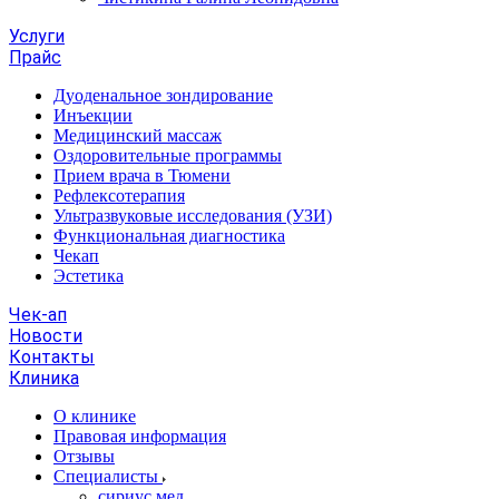
Услуги
Прайс
Дуоденальное зондирование
Инъекции
Медицинский массаж
Оздоровительные программы
Прием врача в Тюмени
Рефлексотерапия
Ультразвуковые исследования (УЗИ)
Функциональная диагностика
Чекап
Эстетика
Чек-ап
Новости
Контакты
Клиника
О клинике
Правовая информация
Отзывы
Специалисты
сириус.мед