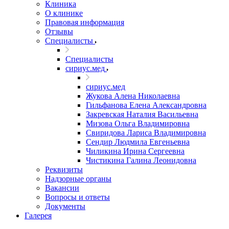
Клиника
О клинике
Правовая информация
Отзывы
Специалисты
Специалисты
сириус.мед
сириус.мед
Жукова Алена Николаевна
Гильфанова Елена Александровна
Закревская Наталия Васильевна
Мизова Ольга Владимировна
Свиридова Лариса Владимировна
Сендир Людмила Евгеньевна
Чиликина Ирина Сергеевна
Чистикина Галина Леонидовна
Реквизиты
Надзорные органы
Вакансии
Вопросы и ответы
Документы
Галерея