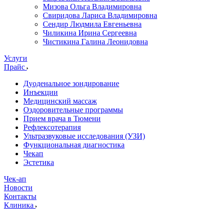
Мизова Ольга Владимировна
Свиридова Лариса Владимировна
Сендир Людмила Евгеньевна
Чиликина Ирина Сергеевна
Чистикина Галина Леонидовна
Услуги
Прайс
Дуоденальное зондирование
Инъекции
Медицинский массаж
Оздоровительные программы
Прием врача в Тюмени
Рефлексотерапия
Ультразвуковые исследования (УЗИ)
Функциональная диагностика
Чекап
Эстетика
Чек-ап
Новости
Контакты
Клиника