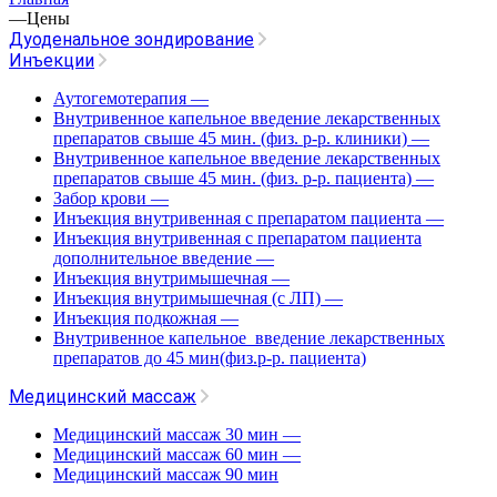
—
Цены
Дуоденальное зондирование
Инъекции
Аутогемотерапия
—
Внутривенное капельное введение лекарственных
препаратов свыше 45 мин. (физ. р-р. клиники)
—
Внутривенное капельное введение лекарственных
препаратов свыше 45 мин. (физ. р-р. пациента)
—
Забор крови
—
Инъекция внутривенная с препаратом пациента
—
Инъекция внутривенная с препаратом пациента
дополнительное введение
—
Инъекция внутримышечная
—
Инъекция внутримышечная (с ЛП)
—
Инъекция подкожная
—
Внутривенное капельное введение лекарственных
препаратов до 45 мин(физ.р-р. пациента)
Медицинский массаж
Медицинский массаж 30 мин
—
Медицинский массаж 60 мин
—
Медицинский массаж 90 мин