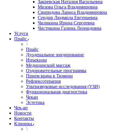
Закревская Наталия Васильевна
Мизова Ольга Владимировна
Свиридова Лариса Владимировна
Сендир Людмила Евгеньевна
Чиликина Ирина Сергеевна
Чистикина Галина Леонидовна
Услуги
Прайс
Прайс
Дуоденальное зондирование
Инъекции
Медицинский массаж
Оздоровительные программы
Прием врача в Тюмени
Рефлексотерапия
Ультразвуковые исследования (УЗИ)
Функциональная диагностика
Чекап
Эстетика
Чек-ап
Новости
Контакты
Клиника