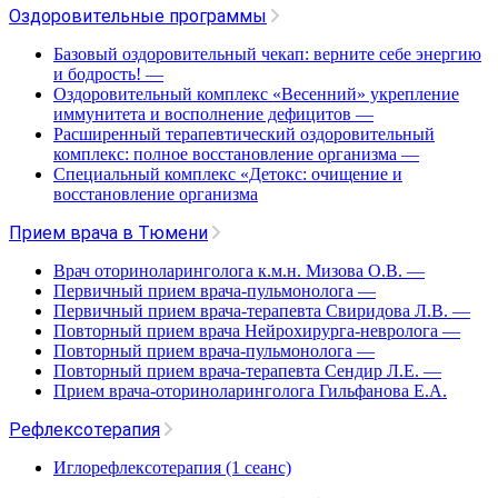
Оздоровительные программы
Базовый оздоровительный чекап: верните себе энергию
и бодрость!
—
Оздоровительный комплекс «Весенний» укрепление
иммунитета и восполнение дефицитов
—
Расширенный терапевтический оздоровительный
комплекс: полное восстановление организма
—
Специальный комплекс «Детокс: очищение и
восстановление организма
Прием врача в Тюмени
Врач оториноларинголога к.м.н. Мизова О.В.
—
Первичный прием врача-пульмонолога
—
Первичный прием врача-терапевта Свиридова Л.В.
—
Повторный прием врача Нейрохирурга-невролога
—
Повторный прием врача-пульмонолога
—
Повторный прием врача-терапевта Сендир Л.Е.
—
Прием врача-оториноларинголога Гильфанова Е.А.
Рефлексотерапия
Иглорефлексотерапия (1 сеанс)