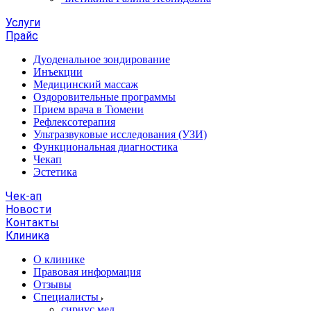
Услуги
Прайс
Дуоденальное зондирование
Инъекции
Медицинский массаж
Оздоровительные программы
Прием врача в Тюмени
Рефлексотерапия
Ультразвуковые исследования (УЗИ)
Функциональная диагностика
Чекап
Эстетика
Чек-ап
Новости
Контакты
Клиника
О клинике
Правовая информация
Отзывы
Специалисты
сириус.мед