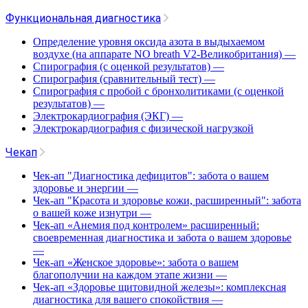
Функциональная диагностика
Определение уровня оксида азота в выдыхаемом
воздухе (на аппарате NO breath V2-Великобритания)
—
Спирография (с оценкой результатов)
—
Спирография (сравнительный тест)
—
Спирография с пробой с бронхолитиками (с оценкой
результатов)
—
Электрокардиография (ЭКГ)
—
Электрокардиография с физической нагрузкой
Чекап
Чек-ап "Диагностика дефицитов": забота о вашем
здоровье и энергии
—
Чек-ап "Красота и здоровье кожи, расширенный": забота
о вашей коже изнутри
—
Чек-ап «Анемия под контролем» расширенный:
своевременная диагностика и забота о вашем здоровье
—
Чек-ап «Женское здоровье»: забота о вашем
благополучии на каждом этапе жизни
—
Чек-ап «Здоровье щитовидной железы»: комплексная
диагностика для вашего спокойствия
—