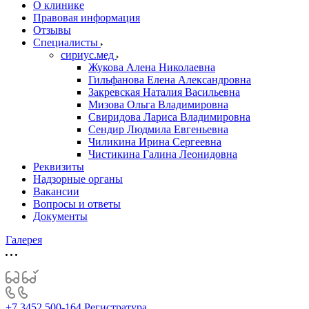
О клинике
Правовая информация
Отзывы
Специалисты
сириус.мед
Жукова Алена Николаевна
Гильфанова Елена Александровна
Закревская Наталия Васильевна
Мизова Ольга Владимировна
Свиридова Лариса Владимировна
Сендир Людмила Евгеньевна
Чиликина Ирина Сергеевна
Чистикина Галина Леонидовна
Реквизиты
Надзорные органы
Вакансии
Вопросы и ответы
Документы
Галерея
+7 3452 500-164
Регистратура