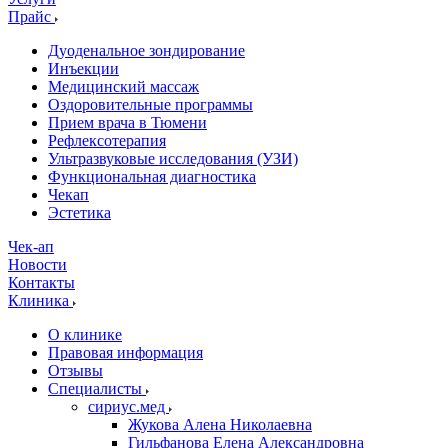
Прайс
Дуоденальное зондирование
Инъекции
Медицинский массаж
Оздоровительные программы
Прием врача в Тюмени
Рефлексотерапия
Ультразвуковые исследования (УЗИ)
Функциональная диагностика
Чекап
Эстетика
Чек-ап
Новости
Контакты
Клиника
О клинике
Правовая информация
Отзывы
Специалисты
сириус.мед
Жукова Алена Николаевна
Гильфанова Елена Александровна