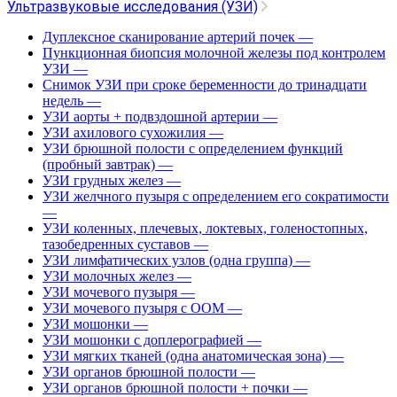
Ультразвуковые исследования (УЗИ)
Дуплексное сканирование артерий почек
—
Пункционная биопсия молочной железы под контролем
УЗИ
—
Снимок УЗИ при сроке беременности до тринадцати
недель
—
УЗИ аорты + подвздошной артерии
—
УЗИ ахилового сухожилия
—
УЗИ брюшной полости с определением функций
(пробный завтрак)
—
УЗИ грудных желез
—
УЗИ желчного пузыря с определением его сократимости
—
УЗИ коленных, плечевых, локтевых, голеностопных,
тазобедренных суставов
—
УЗИ лимфатических узлов (одна группа)
—
УЗИ молочных желез
—
УЗИ мочевого пузыря
—
УЗИ мочевого пузыря с ООМ
—
УЗИ мошонки
—
УЗИ мошонки с доплерографией
—
УЗИ мягких тканей (одна анатомическая зона)
—
УЗИ органов брюшной полости
—
УЗИ органов брюшной полости + почки
—