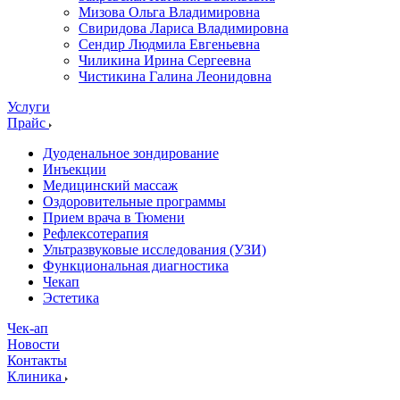
Мизова Ольга Владимировна
Свиридова Лариса Владимировна
Сендир Людмила Евгеньевна
Чиликина Ирина Сергеевна
Чистикина Галина Леонидовна
Услуги
Прайс
Дуоденальное зондирование
Инъекции
Медицинский массаж
Оздоровительные программы
Прием врача в Тюмени
Рефлексотерапия
Ультразвуковые исследования (УЗИ)
Функциональная диагностика
Чекап
Эстетика
Чек-ап
Новости
Контакты
Клиника