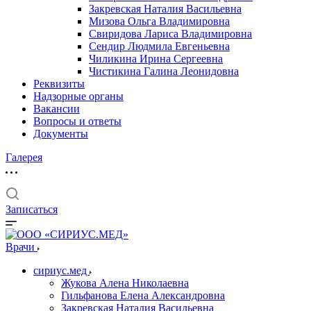
Закревская Наталия Васильевна
Мизова Ольга Владимировна
Свиридова Лариса Владимировна
Сендир Людмила Евгеньевна
Чиликина Ирина Сергеевна
Чистикина Галина Леонидовна
Реквизиты
Надзорные органы
Вакансии
Вопросы и ответы
Документы
Галерея
Записаться
Врачи
сириус.мед
Жукова Алена Николаевна
Гильфанова Елена Александровна
Закревская Наталия Васильевна