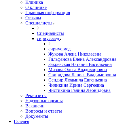
Клиника
О клинике
Правовая информация
Отзывы
Специалисты
Специалисты
сириус.мед
сириус.мед
Жукова Алена Николаевна
Гильфанова Елена Александровна
Закревская Наталия Васильевна
Мизова Ольга Владимировна
Свиридова Лариса Владимировна
Сендир Людмила Евгеньевна
Чиликина Ирина Сергеевна
Чистикина Галина Леонидовна
Реквизиты
Надзорные органы
Вакансии
Вопросы и ответы
Документы
Галерея