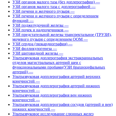
УЗИ органов малого таза (без доплерографии)
—
УЗИ органов малого таза с доплерографией
—
УЗИ печени и желчного пузыря
—
УЗИ печени и желчного пузыря с определением
функций
—
УЗИ поджелудочной железы
—
УЗИ почек и надпочечников
—
УЗИ предстательной железы трансректальное (ТРУЗИ),
мочевого пузыря с определением ООМ
—
УЗИ сердца (эхокардиография)
—
УЗИ фолликулогенеза
—
УЗИ щитовидной железы
—
Ультразвуковая доплерография экстракраниальных
отделов магистральных артерий шеи с
функциональными пробами(УЗИ брахиоцефальных
артерий)
—
Ультразвуковая допплерография артерий верхних
конечностей
—
Ультразвуковая допплерография артерий нижних
конечностей
—
Ультразвуковая допплерография вен нижних
конечностей
—
Ультразвуковая допплерография сосудов (артерий и вен)
нижних конечностей
—
Ультразвуковое исследование слюнных желез