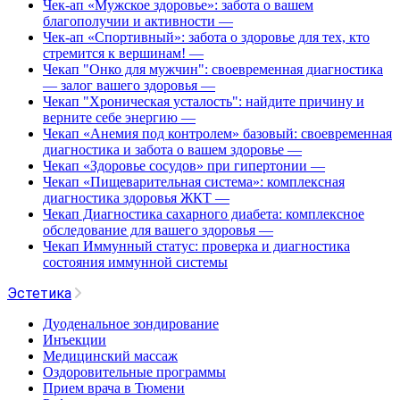
Чек-ап «Мужское здоровье»: забота о вашем
благополучии и активности
—
Чек-ап «Спортивный»: забота о здоровье для тех, кто
стремится к вершинам!
—
Чекап "Онко для мужчин": своевременная диагностика
— залог вашего здоровья
—
Чекап "Хроническая усталость": найдите причину и
верните себе энергию
—
Чекап «Анемия под контролем» базовый: своевременная
диагностика и забота о вашем здоровье
—
Чекап «Здоровье сосудов» при гипертонии
—
Чекап «Пищеварительная система»: комплексная
диагностика здоровья ЖКТ
—
Чекап Диагностика сахарного диабета: комплексное
обследование для вашего здоровья
—
Чекап Иммунный статус: проверка и диагностика
состояния иммунной системы
Эстетика
Дуоденальное зондирование
Инъекции
Медицинский массаж
Оздоровительные программы
Прием врача в Тюмени