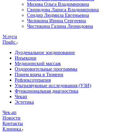
Мизова Ольга Владимировна
Свиридова Лариса Владимировна
Сендир Людмила Евгеньевна
Чиликина Ирина Сергеевна
Чистикина Галина Леонидовна
Услуги
Прайс
Дуоденальное зондирование
Инъекции
Медицинский массаж
Оздоровительные программы
Прием врача в Тюмени
Рефлексотерапия
Ультразвуковые исследования (УЗИ)
Функциональная диагностика
Чекап
Эстетика
Чек-ап
Новости
Контакты
Клиника