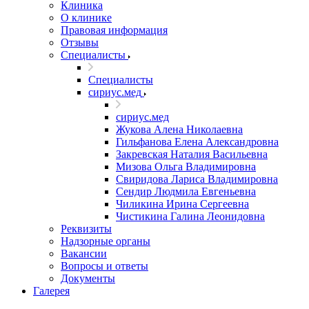
Клиника
О клинике
Правовая информация
Отзывы
Специалисты
Специалисты
сириус.мед
сириус.мед
Жукова Алена Николаевна
Гильфанова Елена Александровна
Закревская Наталия Васильевна
Мизова Ольга Владимировна
Свиридова Лариса Владимировна
Сендир Людмила Евгеньевна
Чиликина Ирина Сергеевна
Чистикина Галина Леонидовна
Реквизиты
Надзорные органы
Вакансии
Вопросы и ответы
Документы
Галерея