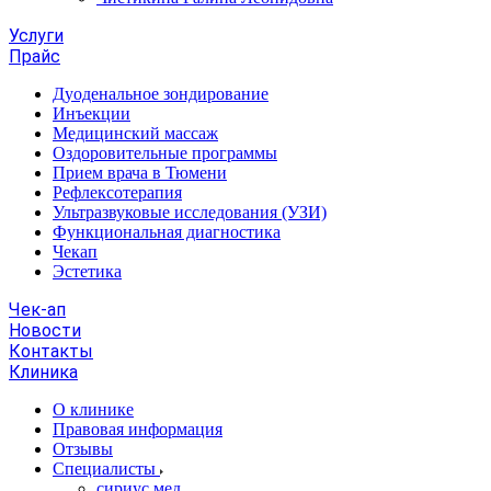
Услуги
Прайс
Дуоденальное зондирование
Инъекции
Медицинский массаж
Оздоровительные программы
Прием врача в Тюмени
Рефлексотерапия
Ультразвуковые исследования (УЗИ)
Функциональная диагностика
Чекап
Эстетика
Чек-ап
Новости
Контакты
Клиника
О клинике
Правовая информация
Отзывы
Специалисты
сириус.мед