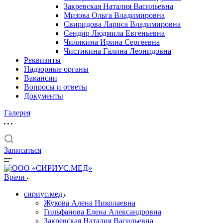
Закревская Наталия Васильевна
Мизова Ольга Владимировна
Свиридова Лариса Владимировна
Сендир Людмила Евгеньевна
Чиликина Ирина Сергеевна
Чистикина Галина Леонидовна
Реквизиты
Надзорные органы
Вакансии
Вопросы и ответы
Документы
Галерея
Записаться
Врачи
сириус.мед
Жукова Алена Николаевна
Гильфанова Елена Александровна
Закревская Наталия Васильевна