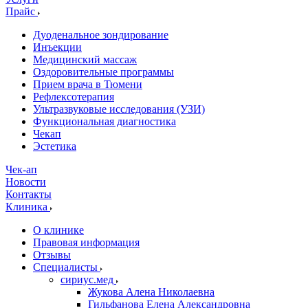
Прайс
Дуоденальное зондирование
Инъекции
Медицинский массаж
Оздоровительные программы
Прием врача в Тюмени
Рефлексотерапия
Ультразвуковые исследования (УЗИ)
Функциональная диагностика
Чекап
Эстетика
Чек-ап
Новости
Контакты
Клиника
О клинике
Правовая информация
Отзывы
Специалисты
сириус.мед
Жукова Алена Николаевна
Гильфанова Елена Александровна