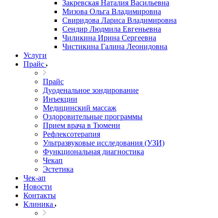
Закревская Наталия Васильевна
Мизова Ольга Владимировна
Свиридова Лариса Владимировна
Сендир Людмила Евгеньевна
Чиликина Ирина Сергеевна
Чистикина Галина Леонидовна
Услуги
Прайс
Прайс
Дуоденальное зондирование
Инъекции
Медицинский массаж
Оздоровительные программы
Прием врача в Тюмени
Рефлексотерапия
Ультразвуковые исследования (УЗИ)
Функциональная диагностика
Чекап
Эстетика
Чек-ап
Новости
Контакты
Клиника