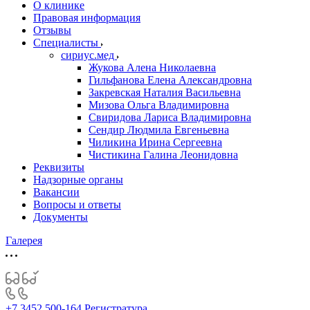
О клинике
Правовая информация
Отзывы
Специалисты
сириус.мед
Жукова Алена Николаевна
Гильфанова Елена Александровна
Закревская Наталия Васильевна
Мизова Ольга Владимировна
Свиридова Лариса Владимировна
Сендир Людмила Евгеньевна
Чиликина Ирина Сергеевна
Чистикина Галина Леонидовна
Реквизиты
Надзорные органы
Вакансии
Вопросы и ответы
Документы
Галерея
+7 3452 500-164
Регистратура