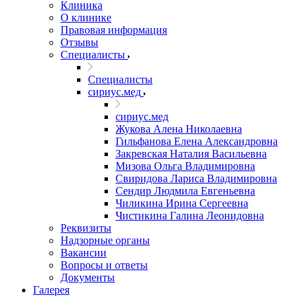
Клиника
О клинике
Правовая информация
Отзывы
Специалисты
Специалисты
сириус.мед
сириус.мед
Жукова Алена Николаевна
Гильфанова Елена Александровна
Закревская Наталия Васильевна
Мизова Ольга Владимировна
Свиридова Лариса Владимировна
Сендир Людмила Евгеньевна
Чиликина Ирина Сергеевна
Чистикина Галина Леонидовна
Реквизиты
Надзорные органы
Вакансии
Вопросы и ответы
Документы
Галерея