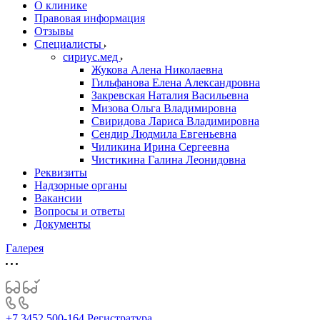
О клинике
Правовая информация
Отзывы
Специалисты
сириус.мед
Жукова Алена Николаевна
Гильфанова Елена Александровна
Закревская Наталия Васильевна
Мизова Ольга Владимировна
Свиридова Лариса Владимировна
Сендир Людмила Евгеньевна
Чиликина Ирина Сергеевна
Чистикина Галина Леонидовна
Реквизиты
Надзорные органы
Вакансии
Вопросы и ответы
Документы
Галерея
+7 3452 500-164
Регистратура