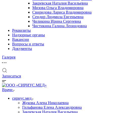
Закревская Наталия Васильевна
Мизова Ольга Владимировна
Свиридова Лариса Владимировна
Сендир Людмила Евгеньевна
Чиликина Ирина Сергеевна
Чистикина Галина Леонидовна
Реквизиты
Надзорные органы
Вакансии
Вопросы и ответы
Документы
Галерея
Записаться
Врачи
сириус.мед
Жукова Алена Николаевна
Гильфанова Елена Александровна
Закревская Наталия Васильевна