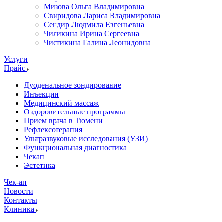
Мизова Ольга Владимировна
Свиридова Лариса Владимировна
Сендир Людмила Евгеньевна
Чиликина Ирина Сергеевна
Чистикина Галина Леонидовна
Услуги
Прайс
Дуоденальное зондирование
Инъекции
Медицинский массаж
Оздоровительные программы
Прием врача в Тюмени
Рефлексотерапия
Ультразвуковые исследования (УЗИ)
Функциональная диагностика
Чекап
Эстетика
Чек-ап
Новости
Контакты
Клиника