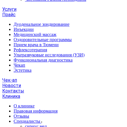
Услуги
Прайс
Дуоденальное зондирование
Инъекции
Медицинский массаж
Оздоровительные программы
Прием врача в Тюмени
Рефлексотерапия
Ультразвуковые исследования (УЗИ)
Функциональная диагностика
Чекап
Эстетика
Чек-ап
Новости
Контакты
Клиника
О клинике
Правовая информация
Отзывы
Специалисты
сириус.мед