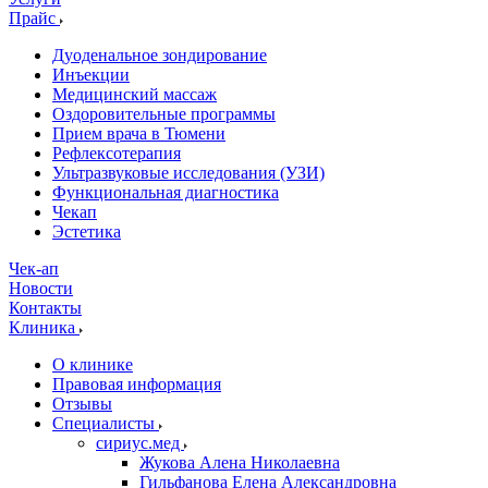
Прайс
Дуоденальное зондирование
Инъекции
Медицинский массаж
Оздоровительные программы
Прием врача в Тюмени
Рефлексотерапия
Ультразвуковые исследования (УЗИ)
Функциональная диагностика
Чекап
Эстетика
Чек-ап
Новости
Контакты
Клиника
О клинике
Правовая информация
Отзывы
Специалисты
сириус.мед
Жукова Алена Николаевна
Гильфанова Елена Александровна