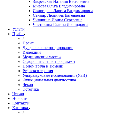
Закревская Наталия Васильевна
Мизова Ольга Владимировна
Свиридова Лариса Владимировна
Сендир Людмила Евгеньевна
Чиликина Ирина Сергеевна
Чистикина Галина Леонидовна
Услуги
Прайс
Прайс
Дуоденальное зондирование
Инъекции
Медицинский массаж
Оздоровительные программы
Прием врача в Тюмени
Рефлексотерапия
Ультразвуковые исследования (УЗИ)
Функциональная диагностика
Чекап
Эстетика
Чек-ап
Новости
Контакты
Клиника