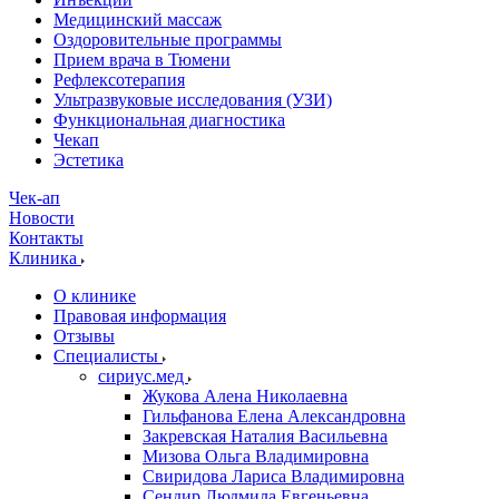
Медицинский массаж
Оздоровительные программы
Прием врача в Тюмени
Рефлексотерапия
Ультразвуковые исследования (УЗИ)
Функциональная диагностика
Чекап
Эстетика
Чек-ап
Новости
Контакты
Клиника
О клинике
Правовая информация
Отзывы
Специалисты
сириус.мед
Жукова Алена Николаевна
Гильфанова Елена Александровна
Закревская Наталия Васильевна
Мизова Ольга Владимировна
Свиридова Лариса Владимировна
Сендир Людмила Евгеньевна