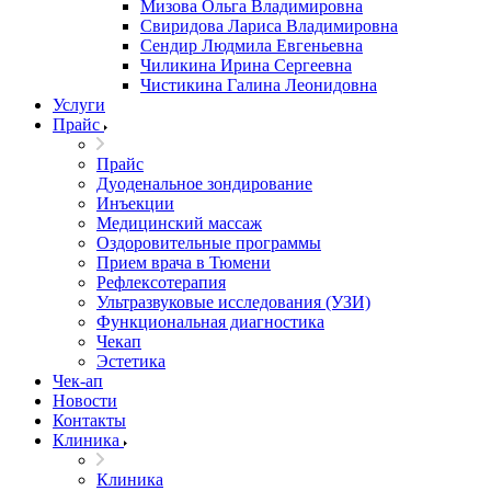
Мизова Ольга Владимировна
Свиридова Лариса Владимировна
Сендир Людмила Евгеньевна
Чиликина Ирина Сергеевна
Чистикина Галина Леонидовна
Услуги
Прайс
Прайс
Дуоденальное зондирование
Инъекции
Медицинский массаж
Оздоровительные программы
Прием врача в Тюмени
Рефлексотерапия
Ультразвуковые исследования (УЗИ)
Функциональная диагностика
Чекап
Эстетика
Чек-ап
Новости
Контакты
Клиника
Клиника