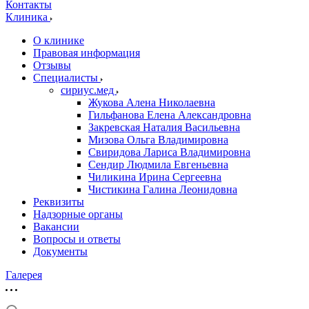
Контакты
Клиника
О клинике
Правовая информация
Отзывы
Специалисты
сириус.мед
Жукова Алена Николаевна
Гильфанова Елена Александровна
Закревская Наталия Васильевна
Мизова Ольга Владимировна
Свиридова Лариса Владимировна
Сендир Людмила Евгеньевна
Чиликина Ирина Сергеевна
Чистикина Галина Леонидовна
Реквизиты
Надзорные органы
Вакансии
Вопросы и ответы
Документы
Галерея