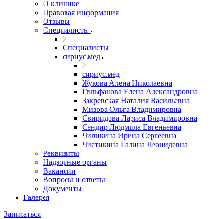
О клинике
Правовая информация
Отзывы
Специалисты
Специалисты
сириус.мед
сириус.мед
Жукова Алена Николаевна
Гильфанова Елена Александровна
Закревская Наталия Васильевна
Мизова Ольга Владимировна
Свиридова Лариса Владимировна
Сендир Людмила Евгеньевна
Чиликина Ирина Сергеевна
Чистикина Галина Леонидовна
Реквизиты
Надзорные органы
Вакансии
Вопросы и ответы
Документы
Галерея
Записаться