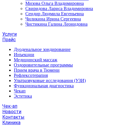
Мизова Ольга Владимировна
Свиридова Лариса Владимировна
Сендир Людмила Евгеньевна
Чиликина Ирина Сергеевна
Чистикина Галина Леонидовна
Услуги
Прайс
Дуоденальное зондирование
Инъекции
Медицинский массаж
Оздоровительные программы
Прием врача в Тюмени
Рефлексотерапия
Ультразвуковые исследования (УЗИ)
Функциональная диагностика
Чекап
Эстетика
Чек-ап
Новости
Контакты
Клиника