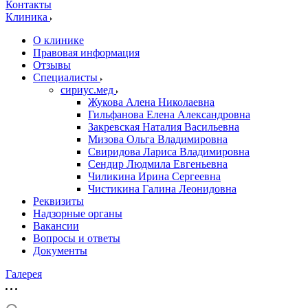
Контакты
Клиника
О клинике
Правовая информация
Отзывы
Специалисты
сириус.мед
Жукова Алена Николаевна
Гильфанова Елена Александровна
Закревская Наталия Васильевна
Мизова Ольга Владимировна
Свиридова Лариса Владимировна
Сендир Людмила Евгеньевна
Чиликина Ирина Сергеевна
Чистикина Галина Леонидовна
Реквизиты
Надзорные органы
Вакансии
Вопросы и ответы
Документы
Галерея