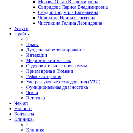
Мизова Ольга Владимировна
Свиридова Лариса Владимировна
Сендир Людмила Евгеньевна
Чиликина Ирина Сергеевна
Чистикина Галина Леонидовна
Услуги
Прайс
Прайс
Дуоденальное зондирование
Инъекции
Медицинский массаж
Оздоровительные программы
Прием врача в Тюмени
Рефлексотерапия
Ультразвуковые исследования (УЗИ)
Функциональная диагностика
Чекап
Эстетика
Чек-ап
Новости
Контакты
Клиника
Клиника