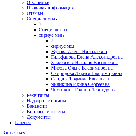
О клинике
Правовая информация
Отзывы
Специалисты
Специалисты
сириус.мед
сириус.мед
Жукова Алена Николаевна
Гильфанова Елена Александровна
Закревская Наталия Васильевна
Мизова Ольга Владимировна
Свиридова Лариса Владимировна
Сендир Людмила Евгеньевна
Чиликина Ирина Сергеевна
Чистикина Галина Леонидовна
Реквизиты
Надзорные органы
Вакансии
Вопросы и ответы
Документы
Галерея
Записаться