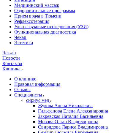
Медицинский массаж
Оздоровительные программы
Прием врача в Тюмени
Рефлексотерапия
Ультразвуковые исследования (УЗИ)
Функциональная диагностика
Чекап
Эстетика
Чек-ап
Новости
Контакты
Клиника
О клинике
Правовая информация
Отзывы
Специалисты
сириус.мед
Жукова Алена Николаевна
Гильфанова Елена Александровна
Закревская Наталия Васильевна
Мизова Ольга Владимировна
Свиридова Лариса Владимировна
Сендир Людмила Евгеньевна