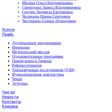
Мизова Ольга Владимировна
Свиридова Лариса Владимировна
Сендир Людмила Евгеньевна
Чиликина Ирина Сергеевна
Чистикина Галина Леонидовна
Услуги
Прайс
Дуоденальное зондирование
Инъекции
Медицинский массаж
Оздоровительные программы
Прием врача в Тюмени
Рефлексотерапия
Ультразвуковые исследования (УЗИ)
Функциональная диагностика
Чекап
Эстетика
Чек-ап
Новости
Контакты
Клиника